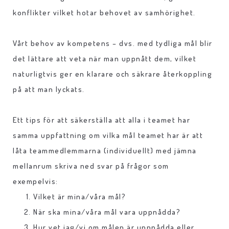
konflikter vilket hotar behovet av samhörighet.
Vårt behov av kompetens – dvs. med tydliga mål blir
det lättare att veta när man uppnått dem, vilket
naturligtvis ger en klarare och säkrare återkoppling
på att man lyckats.
Ett tips för att säkerställa att alla i teamet har
samma uppfattning om vilka mål teamet har är att
låta teammedlemmarna (individuellt) med jämna
mellanrum skriva ned svar på frågor som
exempelvis:
Vilket är mina/våra mål?
När ska mina/våra mål vara uppnådda?
Hur vet jag/vi om målen är uppnådda eller