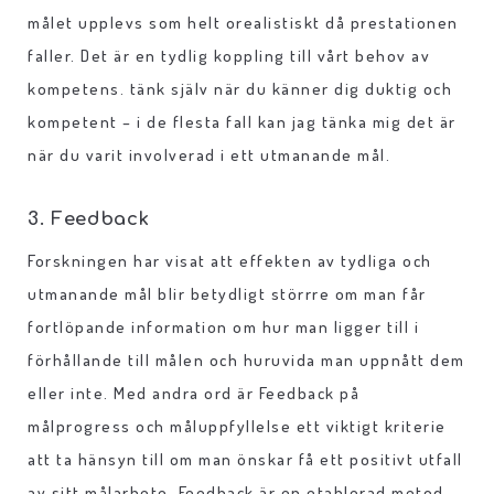
målet upplevs som helt orealistiskt då prestationen
faller. Det är en tydlig koppling till vårt behov av
kompetens. tänk själv när du känner dig duktig och
kompetent – i de flesta fall kan jag tänka mig det är
när du varit involverad i ett utmanande mål.
3. Feedback
Forskningen har visat att effekten av tydliga och
utmanande mål blir betydligt störrre om man får
fortlöpande information om hur man ligger till i
förhållande till målen och huruvida man uppnått dem
eller inte. Med andra ord är Feedback på
målprogress och måluppfyllelse ett viktigt kriterie
att ta hänsyn till om man önskar få ett positivt utfall
av sitt målarbete. Feedback är en etablerad metod