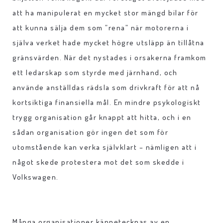
att ha manipulerat en mycket stor mängd bilar för
att kunna sälja dem som ”rena” när motorerna i
själva verket hade mycket högre utsläpp än tillåtna
gränsvärden. När det nystades i orsakerna framkom
ett ledarskap som styrde med järnhand, och
använde anställdas rädsla som drivkraft för att nå
kortsiktiga finansiella mål. En mindre psykologiskt
trygg organisation går knappt att hitta, och i en
sådan organisation gör ingen det som för
utomstående kan verka självklart – nämligen att i
något skede protestera mot det som skedde i
Volkswagen.
Många organisationer kännetecknas av en