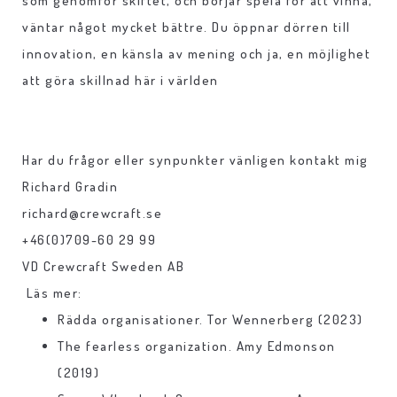
som genomför skiftet, och börjar spela för att vinna,
väntar något mycket bättre. Du öppnar dörren till
innovation, en känsla av mening och ja, en möjlighet
att göra skillnad här i världen
Har du frågor eller synpunkter vänligen kontakt mig
Richard Gradin
richard@crewcraft.se
+46(0)709-60 29 99
VD Crewcraft Sweden AB
Läs mer:
Rädda organisationer. Tor Wennerberg (2023)
The fearless organization. Amy Edmonson
(2019)